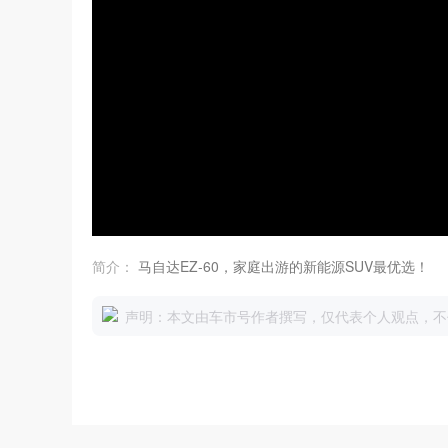
简介：
马自达EZ-60，家庭出游的新能源SUV最优选！
声明：本文由车市号作者撰写，仅代表个人观点，不