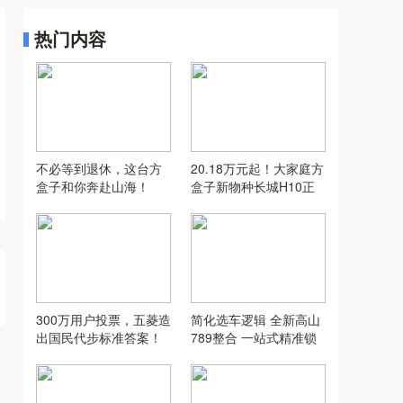
热门内容
不必等到退休，这台方
20.18万元起！大家庭方
盒子和你奔赴山海！
盒子新物种长城H10正
式上市
300万用户投票，五菱造
简化选车逻辑 全新高山
出国民代步标准答案！
789整合 一站式精准锁
定你的菜