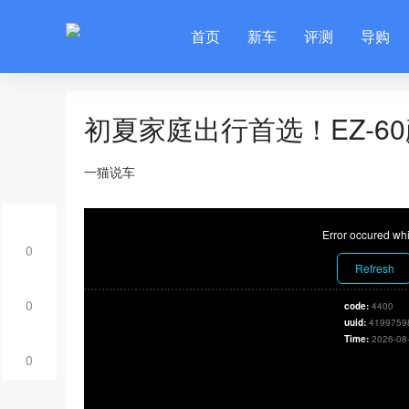
首页
新车
评测
导购
初夏家庭出行首选！EZ‑6
一猫说车
Error occured whi
0
Refresh
0
code:
4400
uuid:
4199759
Time:
2026-08
0