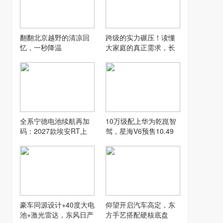
翻翻北京越野的清凉回
跨级的实力碾压！读懂
忆，一秒降温
大家庭的真正需求，长
城H10交出一份高分答
卷
全系宁德电池续航再加
10万级配上华为乾崑智
码：2027款埃安RT上
驾，星海V6预售10.49
市，9.98万元起
万起
豪车同源设计+40度大电
仰望开启汽车高定，东
池+激光雷达，东风日产
方手艺搭配硬核底盘