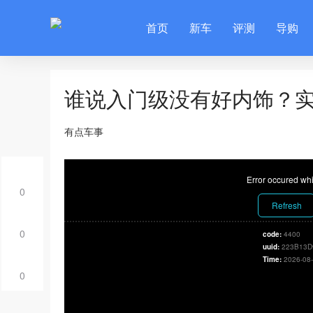
首页
新车
评测
导购
谁说入门级没有好内饰？实
有点车事
Error occured whi
0
Refresh
0
code:
4400
uuid:
223B13D
Time:
2026-08-
0