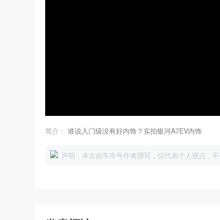
简介：
谁说入门级没有好内饰？实拍银河A7EV内饰
声明：本文由车市号作者撰写，仅代表个人观点，不