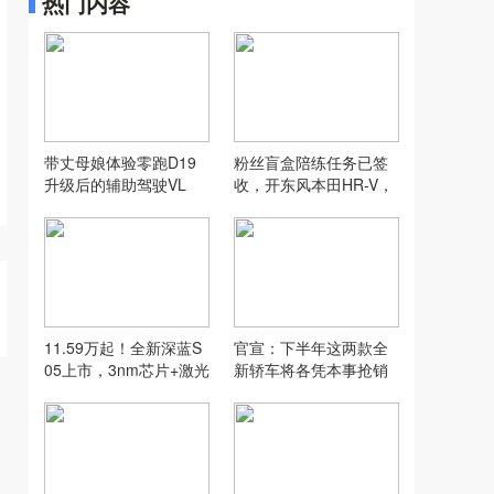
热门内容
带丈母娘体验零跑D19
粉丝盲盒陪练任务已签
升级后的辅助驾驶VL
收，开东风本田HR-V，
A，没想到...
打卡“长沙小洱海”
11.59万起！全新深蓝S
官宣：下半年这两款全
05上市，3nm芯片+激光
新轿车将各凭本事抢销
雷达+620km续航全给
量！