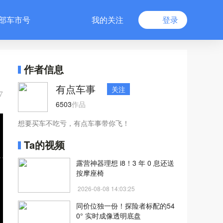
部车市号
我的关注
登录
作者信息
有点车事
关注
7
6503
作品
想要买车不吃亏，有点车事带你飞！
Ta的视频
露营神器理想 i8！3 年 0 息还送
按摩座椅
2026-08-08 14:03:25
同价位独一份！探险者标配的54
0° 实时成像透明底盘