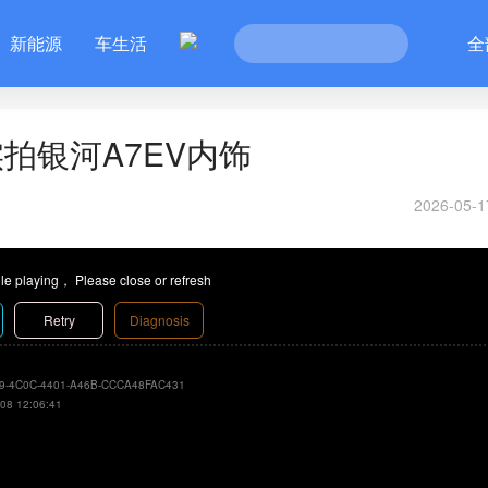
新能源
车生活
全
拍银河A7EV内饰
2026-05-1
le playing， Please close or refresh
Retry
Diagnosis
9-4C0C-4401-A46B-CCCA48FAC431
08 12:06:41