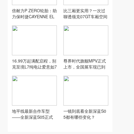
倍耐力P ZERO轮胎：助
比三厢更实用？一次过
力保时捷CAYENNE EL
聊透领克07GT车厢空间
ECTRIC创纪录加速表现
16.99万起满配启程，别
尊界时代旗舰MPV正式
克至境L7纯电让爱意如7
上市，全国展车现已到
而至
店，售价64.8万元起
地平线最新合作车型
一镜到底看全新深蓝S0
——全新深蓝S05正式
5都有哪些变化？
上市！