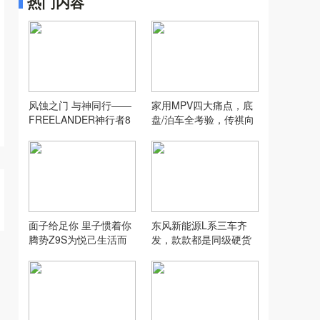
热门内容
风蚀之门 与神同行——
家用MPV四大痛点，底
FREELANDER神行者8
盘/泊车全考验，传祺向
沙漠全地形实测
往E8 PHEV够灵活吗？
面子给足你 里子惯着你
东风新能源L系三车齐
腾势Z9S为悦己生活而
发，款款都是同级硬货
来