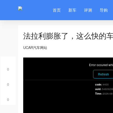
首页
新车
评测
导购
法拉利膨胀了，这么快的
UCAR汽车网站
Error occured whi
0
Refresh
0
code:
4400
uuid:
5460929
Time:
2026-08
0