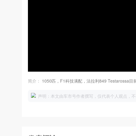
简介：
1050匹，F1科技满配，法拉利849 Testarossa
声明：本文由车市号作者撰写，仅代表个人观点，不