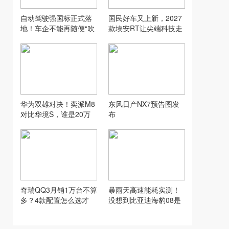
自动驾驶强国标正式落
国民好车又上新，2027
地！车企不能再随便“吹
款埃安RT让尖端科技走
牛”了
入寻常家庭
华为双雄对决！奕派M8
东风日产NX7预告图发
对比华境S，谁是20万
布
六座SUV性价比之王？
奇瑞QQ3月销1万台不算
暴雨天高速能耗实测！
多？4款配置怎么选才
没想到比亚迪海豹08是
对？
这水平…