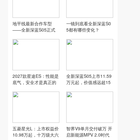
地平线最新合作车型
一镜到底看全新深蓝S0
——全新深蓝S05正式
5都有哪些变化？
上市！
2027款星途ES：性能是
全新深蓝S05上市11.59
底气，安全才是真正的
万元起，价值感远超15
加分项
万级SUV
五菱星光L：上市权益价
智界V9单月交付破万 开
10.98万起，十万级大六
启新能源MPV 2.0时代