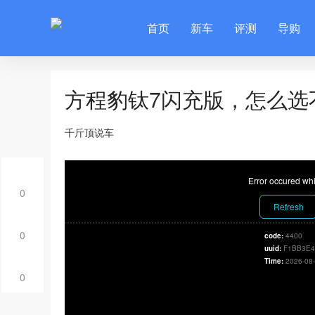
首页
新车
评测
导购
方程豹钛7闪充版，怎么选
千斤顶说车
Error occured whi
0
Refresh
0
code:
4400
uuid:
F1BB3E4
Time:
2026-08-
0