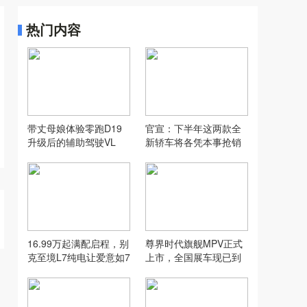
热门内容
带丈母娘体验零跑D19
官宣：下半年这两款全
升级后的辅助驾驶VL
新轿车将各凭本事抢销
A，没想到...
量！
16.99万起满配启程，别
尊界时代旗舰MPV正式
克至境L7纯电让爱意如7
上市，全国展车现已到
而至
店，售价64.8万元起