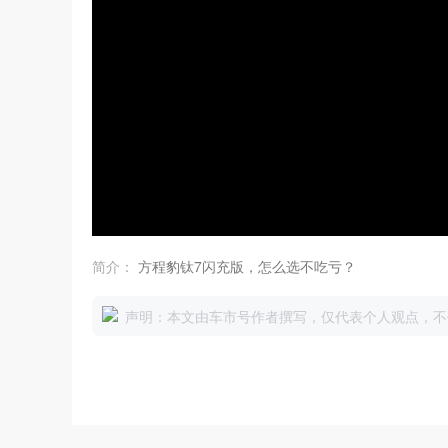
简介：
方程豹钛7闪充版，怎么选不吃亏？
声明：本文由车市号作者撰写，仅代表个人观点，不