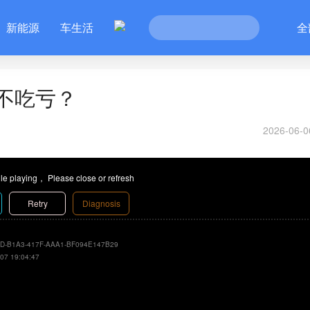
新能源
车生活
全
不吃亏？
2026-06-0
le playing， Please close or refresh
Retry
Diagnosis
D-B1A3-417F-AAA1-BF094E147B29
07 19:04:47