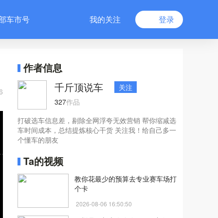
部车市号
我的关注
登录
作者信息
千斤顶说车
关注
6
327
作品
打破选车信息差，剔除全网浮夸无效营销 帮你缩减选
车时间成本，总结提炼核心干货 关注我！给自己多一
个懂车的朋友
Ta的视频
教你花最少的预算去专业赛车场打
个卡
2026-08-06 16:50:50