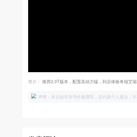
简介：
推荐2.0T版本，配置高动力猛，到店体验奇瑞艾瑞泽
声明：本文由车市号作者撰写，仅代表个人观点，不