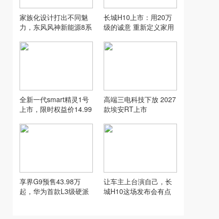
家族化设计打出不同魅
长城H10上市：用20万
力，东风风神新能源8系
级的诚意 重新定义家用
双车齐发
SUV的“物超所值”
全新一代smart精灵1号
高端三电科技下放 2027
上市，限时权益价14.99
款埃安RT上市
万元起
享界G9预售43.98万
让车主上台演自己，长
起，华为首款L3级硬派
城H10这场发布会有点
SUV实力到底硬在哪
意思