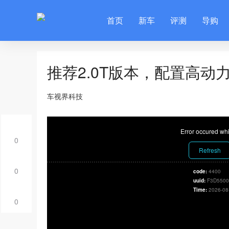
首页
新车
评测
导购
推荐2.0T版本，配置高动
车视界科技
Error occured whi
0
Refresh
0
code:
4400
uuid:
F3D5500
Time:
2026-08
0