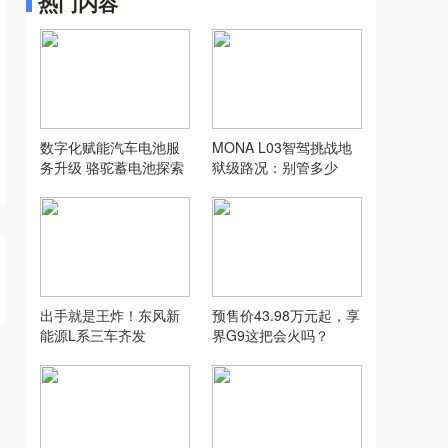
热门内容
数字化赋能汽车电池服
MONA L03智驾挑战地
务升级 骆驼蓄电池探索
狱级路况：别管多少
汽配行业新模式
万，让人想用才是好智
驾
出手就是王炸！东风新
预售价43.98万元起，享
能源L系三车齐发
界G9这把会火吗？