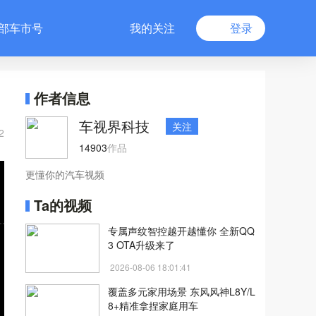
部车市号
我的关注
登录
作者信息
车视界科技
关注
2
14903
作品
更懂你的汽车视频
Ta的视频
专属声纹智控越开越懂你 全新QQ
3 OTA升级来了
2026-08-06 18:01:41
覆盖多元家用场景 东风风神L8Y/L
8+精准拿捏家庭用车