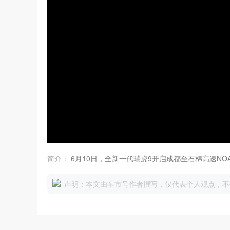
简介：
6月10日，全新一代瑞虎9开启成都至石棉高速NO
声明：本文由车市号作者撰写，仅代表个人观点，不