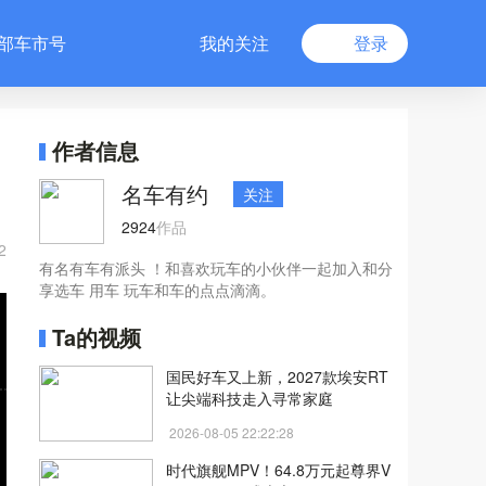
部车市号
我的关注
登录
作者信息
名车有约
关注
2924
作品
2
有名有车有派头 ！和喜欢玩车的小伙伴一起加入和分
享选车 用车 玩车和车的点点滴滴。
Ta的视频
国民好车又上新，2027款埃安RT
让尖端科技走入寻常家庭
2026-08-05 22:22:28
时代旗舰MPV！64.8万元起尊界V