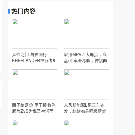
热门内容
风蚀之门 与神同行——
家用MPV四大痛点，底
FREELANDER神行者8
盘/泊车全考验，传祺向
沙漠全地形实测
往E8 PHEV够灵活吗？
面子给足你 里子惯着你
东风新能源L系三车齐
腾势Z9S为悦己生活而
发，款款都是同级硬货
来