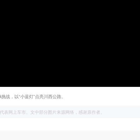
A挑战，以“小蓝灯”点亮川西公路。
展
代表网上车市。文中部分图片来源网络，感谢原作者。