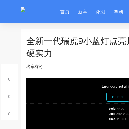
首页
新车
评测
导购
全新一代瑞虎9小蓝灯点亮
硬实力
名车有约
0
Error occured whi
0
Refresh
code:
4400
0
uuid:
A02D59D
Time:
2026-08