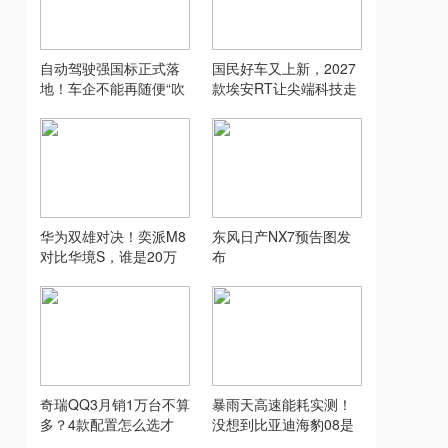
自动驾驶强国标正式落
国民好车又上新，2027
地！车企不能再随便“吹
款埃安RT让尖端科技走
牛”了
入寻常家庭
华为双雄对决！奕派M8
东风日产NX7预告图发
对比华境S，谁是20万
布
六座SUV性价比之王？
奇瑞QQ3月销1万台不算
暴雨天高速能耗实测！
多？4款配置怎么选才
没想到比亚迪海豹08是
对？
这水平…