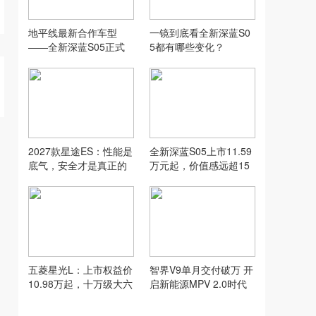
地平线最新合作车型
一镜到底看全新深蓝S0
——全新深蓝S05正式
5都有哪些变化？
上市！
2027款星途ES：性能是
全新深蓝S05上市11.59
底气，安全才是真正的
万元起，价值感远超15
加分项
万级SUV
五菱星光L：上市权益价
智界V9单月交付破万 开
10.98万起，十万级大六
启新能源MPV 2.0时代
座新选择
郭锐功不可没！