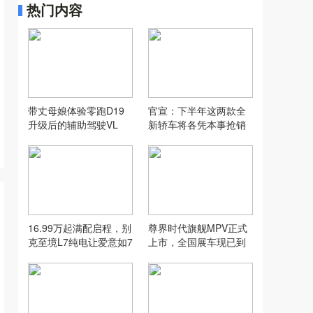
热门内容
带丈母娘体验零跑D19
官宣：下半年这两款全
升级后的辅助驾驶VL
新轿车将各凭本事抢销
A，没想到...
量！
16.99万起满配启程，别
尊界时代旗舰MPV正式
克至境L7纯电让爱意如7
上市，全国展车现已到
而至
店，售价64.8万元起