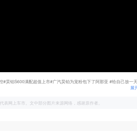
操控#昊铂S600满配超值上市#广汽昊铂为宠粉包下了阿那亚 #给自己放一
展
代表网上车市。文中部分图片来源网络，感谢原作者。