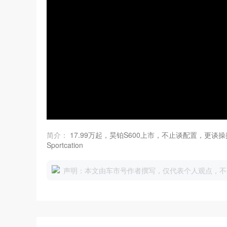
简介：
17.99万起，昊铂S600上市，不止谈配置，更谈
Sportcation
声明：本文由车市号作者撰写，仅代表个人观点，不