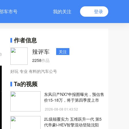
部车市号
我的关注
登录
作者信息
辣评车
关注
3
2258
作品
好玩 专业 有料的汽车公号
Ta的视频
东风日产NX7申报图曝光，预估售
价15-18万，将于第四季度上市
2026-08-08 01:43:52
2L级颠覆实力 五维跃升一代 第5
代帝豪i-HEV智擎混动登陆沈阳