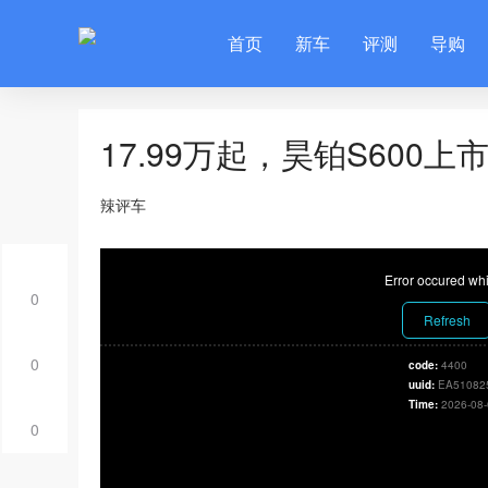
首页
新车
评测
导购
17.99万起，昊铂S60
辣评车
Error occured whi
0
Refresh
0
code:
4400
uuid:
EA51082
Time:
2026-08-
0