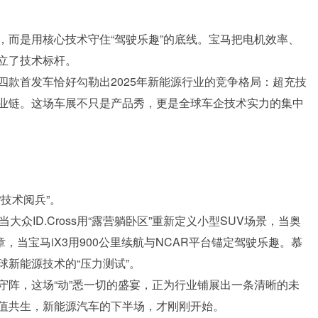
，而是用核心技术守住“驾驶乐趣”的底线。宝马把电机效率、
立了技术标杆。
款首发车恰好勾勒出2025年新能源行业的竞争格局：超充技
业链。这场车展不只是产品秀，更是全球车企技术实力的集中
技术阅兵”。
当大众ID.Cross用“露营躺卧区”重新定义小型SUV场景，当奥
新章，当宝马iX3用900公里续航与NCAR平台锚定驾驶乐趣。慕
新能源技术的“压力测试”。
守阵，这场“动”悉一切的盛宴，正为行业铺展出一条清晰的未
值共生，新能源汽车的下半场，才刚刚开始。