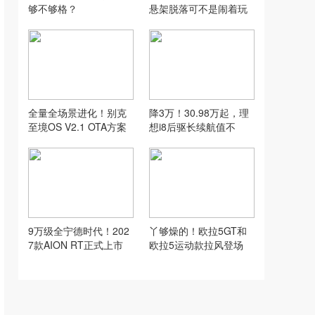
够不够格？
悬架脱落可不是闹着玩
的
全量全场景进化！别克
降3万！30.98万起，理
至境OS V2.1 OTA方案
想i8后驱长续航值不
正式发布
值？
9万级全宁德时代！202
丫够燥的！欧拉5GT和
7款AION RT正式上市
欧拉5运动款拉风登场