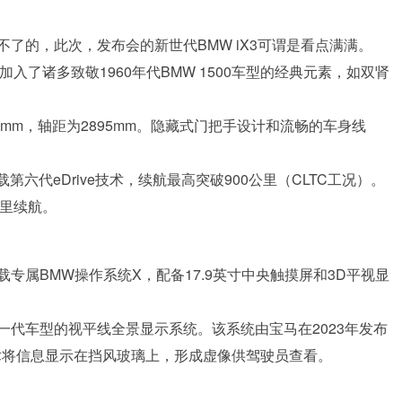
了的，此次，发布会的新世代BMW iX3可谓是看点满满。
加入了诸多致敬1960年代BMW 1500车型的经典元素，如双肾
635mm，轴距为2895mm。隐藏式门把手设计和流畅的车身线
六代eDrive技术，续航最高突破900公里（CLTC工况）。
公里续航。
专属BMW操作系统X，配备17.9英寸中央触摸屏和3D平视显
一代车型的视平线全景显示系统。该系统由宝马在2023年发布
投影技术将信息显示在挡风玻璃上，形成虚像供驾驶员查看。