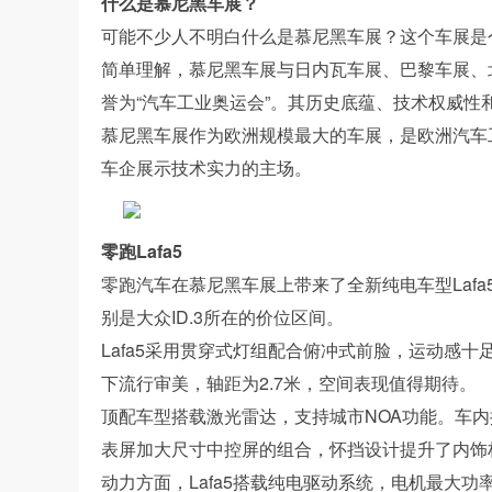
什么是慕尼黑车展？
可能不少人不明白什么是慕尼黑车展？这个车展是
简单理解，慕尼黑车展与日内瓦车展、巴黎车展、
誉为“汽车工业奥运会”。其历史底蕴、技术权威
慕尼黑车展作为欧洲规模最大的车展，是欧洲汽车
车企展示技术实力的主场。
零跑Lafa5
零跑汽车在慕尼黑车展上带来了全新纯电车型Laf
别是大众ID.3所在的价位区间。
Lafa5采用贯穿式灯组配合俯冲式前脸，运动感
下流行审美，轴距为2.7米，空间表现值得期待。
顶配车型搭载激光雷达，支持城市NOA功能。车内搭载的
表屏加大尺寸中控屏的组合，怀挡设计提升了内饰
动力方面，Lafa5搭载纯电驱动系统，电机最大功率1