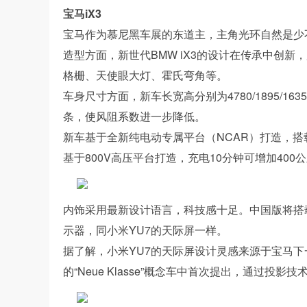
宝马iX3
宝马作为慕尼黑车展的东道主，主角光环自然是少不
造型方面，新世代BMW iX3的设计在传承中创新，
格栅、天使眼大灯、霍氏弯角等。
车身尺寸方面，新车长宽高分别为4780/1895/1
条，使风阻系数进一步降低。
新车基于全新纯电动专属平台（NCAR）打造，搭载第
基于800V高压平台打造，充电10分钟可增加400
内饰采用最新设计语言，科技感十足。中国版将搭载
示器，同小米YU7的天际屏一样。
据了解，小米YU7的天际屏设计灵感来源于宝马下
的“Neue Klasse”概念车中首次提出，通过