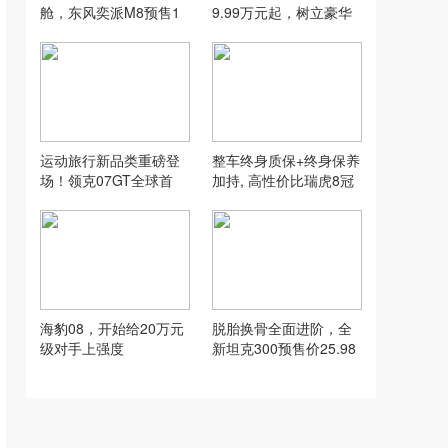
舱，东风奕派M8预售1
9.99万元起，树立豪华
9.98万起，配置拉满
智能越野新标杆
运动旅行新品类重磅登
整车终身质保+终身保养
场！领克07GT全球首
加持, 高性价比瑞虎8冠
秀，预售价16.58万元起
军家族值得选购
海豹08，开始给20万元
脱胎换骨全面进阶，全
级对手上强度
新坦克300预售价25.98
万元起