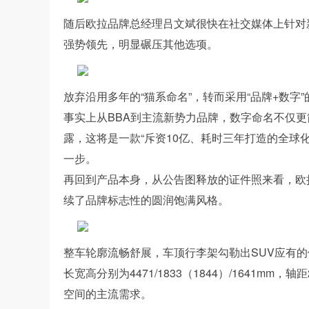
随后欧拉品牌总经理吕文斌很快在社交媒体上针对新
强势领先，明显碾压其他选项。
放弃沿用多年的“猫系命名”，转而采用“品牌+数字
事实上从BBA到主流新势力品牌，数字命名不仅
露，这将是一款“斥资10亿、耗时三年打造的全球
一步。
再回到产品本身，从公告图释放的证件照来看，欧
续了品牌标志性的圆润饱满风格。
整车轮廓流畅舒展，车顶行李架勾勒出SUV应有
长宽高分别为4471/1833（1844）/1641m
空间的主流需求。