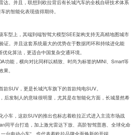
雷达。并且，联想到欧拉背后有长城汽车的全栈自研技术体系
撑，接下来整车的智能化表现值得期待。
30万级车型上，其端到端智驾大模型SEE架构支持无高精地图城市
到过验证。并且这套系统最大的优势在于数据闭环和持续进化能
能不断优化算法，更适合中国复杂交通环境。
功能，横向对比同样以精致、时尚为标签的MINI、Smart等
效果。
款SUV，更是长城汽车旗下的首款纯电SUV。
SUV，后发制人的意味很明显，尤其是在智能化方面，长城显然希
化小车，这款SUV的推出也标志着欧拉正式进入主流市场战
Eman同平台打造，加上激光雷达下放、高阶智驾普惠、全球化命
又一台电动小车”，也代表着欧拉品牌全面焕新的开端。