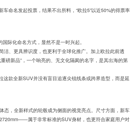
车命名发起投票，结果不出所料，“欧拉5”以近50%的得票率
”的国际化命名方式，显然不是一时兴起。
更简洁、更具辨识度，也更利于全球化推广。加上欧拉此前透
化重磅新品”，一个响亮的、无文化隔阂的名字，是其出海的第
拉这款全新SUV并没有盲目追逐尖锐线条或跨界造型，而是延
的体态，全新样式的轮毂成为侧面的视觉亮点。尺寸方面，新车
m，轴距2720mm——属于非常标准的SUV身材，也更符合家庭用户对