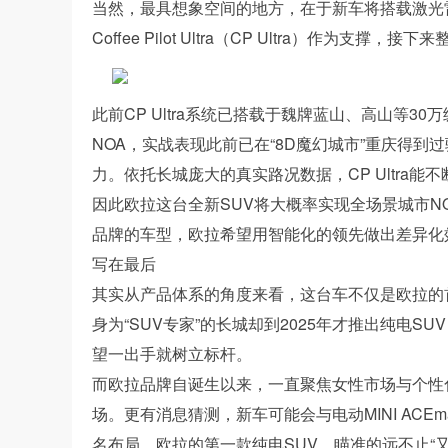
当然，最具想象空间的地方，在于新车将搭载激光
Coffee Pilot Ultra（CP Ultra）作为支
此前CP Ultra系统已搭载于魏牌蓝山、高山等
NOA，实战表现此前已在“8D魔幻城市”重庆得
力。依托长城庞大的真实路况数据，CP Ultra
因此欧拉这台全新SUV将大概率实现全场景城市NOA
品牌的车型，欧拉希望用智能化的领先做出差异化
写在最后
其实从产品体系的角度来看，这台车不仅是欧拉的首
身为“SUV专家”的长城却到2025年才推出纯电
望一出手就树立标杆。
而欧拉品牌自诞生以来，一直聚焦女性市场与个性
场。更有消息猜测，新车可能会与电动MINI AC
名布局，欧拉的第一款纯电SUV，瞄准的远不止“