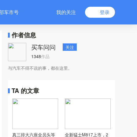
部车市号
我的关注
登录
作者信息
买车问问
关注
1348
作品
与汽车不得不说的事，都在这里。
TA 的文章
真三排大六座全员头等
全新猛士M817上市，2