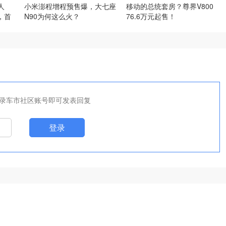
人
小米澎程增程预售爆，大七座
移动的总统套房？尊界V800
，首
N90为何这么火？
76.6万元起售！
录车市社区账号即可发表回复
登录