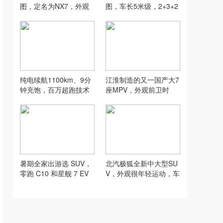
图，定名为NX7，外观
图，车长5米级，2+3+2
很前卫时尚，下半年亮
座椅，增程、纯电都有
相
纯电续航1100km、9分
江淮制造的又一国产大7
钟充饱，百万超跑技术
座MPV，外观前卫时
同源，腾势Z9S开启预
尚，侧滑门，增程式动
售
力
暑期全家出游选 SUV，
北汽极狐全新中大型SU
零跑 C10 和星舰 7 EV
V，外观很年轻运动，车
谁的空间更能装？
长5020mm，两种动力