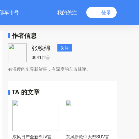
部车市号
我的关注
登录
作者信息
张铁绵
关注
3041
作品
有温度的车界新鲜事，有深度的车市辣评。
TA 的文章
东风日产全新SUV官
东风新款中大型SUV官