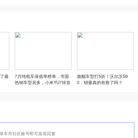
了最
7月纯电车保值率榜单，市面
旗舰车型打5折！沃尔沃S9
热销车型居多，小米YU7排首
0，销量真的有救了吗？
位
录车市社区账号即可发表回复