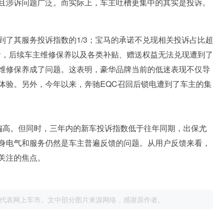
且涉诉问题广泛。而实际上，车主吐槽更集中的其实是投诉。
到了其服务投诉指数的1/3；宝马的承诺不兑现相关投诉占比超
来看，后续车主维修保养以及各类补贴、赠送权益无法兑现遭到了
维修保养成了问题。这表明，豪华品牌当前的低迷表现不仅导
体验。另外，今年以来，奔驰EQC召回后锁电遭到了车主的集
偏高。但同时，三年内的新车投诉指数低于往年同期，出保尤
身电气和服务仍然是车主普遍反馈的问题。从用户反馈来看，
关注的焦点。
代表网上车市。文中部分图片来源网络，感谢原作者。