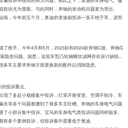
普遍投诉率很高的两大问题。相比之下，奥迪的车身电气、服
箱投诉尤为显眼。与此同时，奔驰的发动机问题更为突出。
诟病，今年前五个月，奥迪的变速箱投诉一直不绝于耳，进而
推手。今年4月和5月，2023款和2024款奔驰C级、奔驰G
脱落隐患问题。据悉，这批车型凸轮轴螺丝滤网存在设计缺陷，
很多车主要求奔驰方面更换新的配件以消除隐患。
月的投诉重点。
出现了多起小规模集中投诉，灯罩开裂变形、空调不制冷、车
漏水等多个问题都遭到了很多车主吐槽。奔驰的车身电气问题
遇了小部分集中投诉。宝马的车身电气类投诉问题同样较多。
都有多个案例投诉，但投诉集中度要低于奥迪。