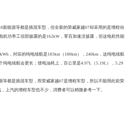
MAX8新能源等都是插混车型，但全新的荣威
家越07却采用的是增程动
，电机功率工信部披露的是162kW，零百加速没披露，但这电机性能
kWh，对应的纯电续航是183km（180km），240km，这纯电续航
电续航会更长；馈电油耗上，百公里是4.97L（5.19L），5.29
新能源等都是插混车型，而荣威
家越07是增程车型，所以不能用此前荣
汽，上汽的增程车型也不少，消费者可以稍微参考一下。