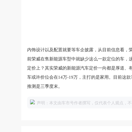
内饰设计以及配置就要等车企披露，从目前信息看，
前荣威在售新能源车型中就
缺少
这么一款
定位
的
车，
定价上？其实荣威的新能源汽车定价一向都是厚道、
车或许价位会在14万-19万，主打的是家用。目前这
推测是三季度末。
声明：本文由车市号作者撰写，仅代表个人观点，不