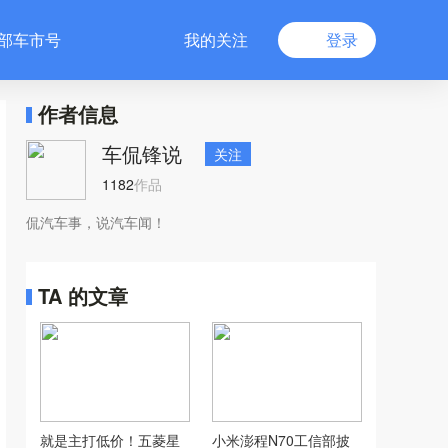
部车市号
我的关注
登录
作者信息
车侃锋说
关注
1182
作品
侃汽车事，说汽车闻！
TA 的文章
就是主打低价！五菱星
小米澎程N70工信部披