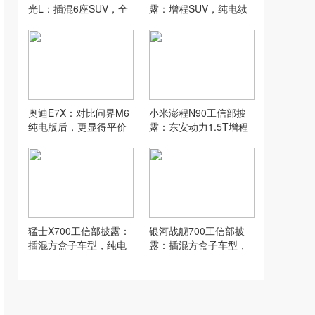
光L：插混6座SUV，全
露：增程SUV，纯电续
系纯电续航260km
航270km、380km
奥迪E7X：对比问界M6
小米澎程N90工信部披
纯电版后，更显得平价
露：东安动力1.5T增程
豪华了
器，纯电续航370km
猛士X700工信部披露：
银河战舰700工信部披
插混方盒子车型，纯电
露：插混方盒子车型，
续航228km、285km
纯电续航185km