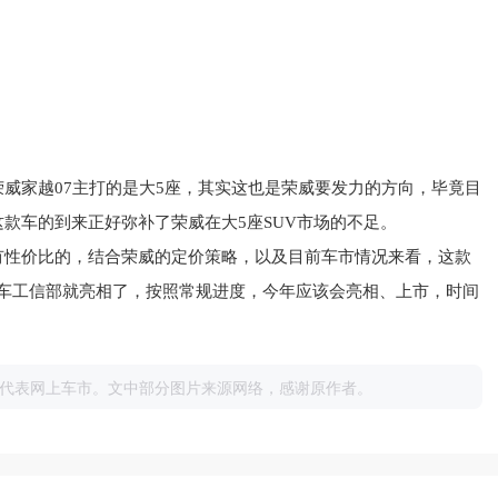
荣威
家越07主打的是大5座，其实这也是荣威要发力的方向，毕竟目
这款车的到来正好弥补了荣威在大5座SUV市场的不足。
有性价比的，结合荣威的定价策略，以及目前车市情况来看，这款
款车工信部就亮相了，按照常规进度，今年应该会
亮相
、
上市，时间
代表网上车市。文中部分图片来源网络，感谢原作者。