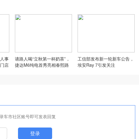
人事
请路人喝“立秋第一杯奶茶”，
工信部发布新一轮新车公告，
门店
捷达M6纯电首秀亮相春熙路
埃安Ray 7引发关注
录车市社区账号即可发表回复
登录