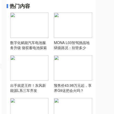
热门内容
数字化赋能汽车电池服
MONA L03智驾挑战地
务升级 骆驼蓄电池探索
狱级路况：别管多少
汽配行业新模式
万，让人想用才是好智
驾
出手就是王炸！东风新
预售价43.98万元起，享
能源L系三车齐发
界G9这把会火吗？