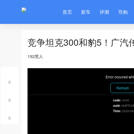
首页
新车
评测
导购
竞争坦克300和豹5！广汽
192黑人
Error occured whi
0
Refresh
0
code:
4400
uuid:
468FE2A
Time:
2026-08
0