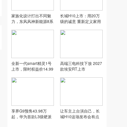
家族化设计打出不同魅
长城H10上市：用20万
力，东风风神新能源8系
级的诚意 重新定义家用
双车齐发
SUV的“物超所值”
全新一代smart精灵1号
高端三电科技下放 2027
上市，限时权益价14.99
款埃安RT上市
万元起
享界G9预售43.98万
让车主上台演自己，长
起，华为首款L3级硬派
城H10这场发布会有点
SUV实力到底硬在哪
意思