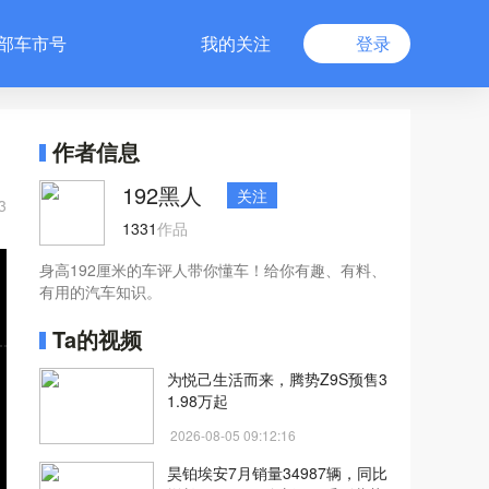
部车市号
我的关注
登录
作者信息
192黑人
关注
3
1331
作品
身高192厘米的车评人带你懂车！给你有趣、有料、
有用的汽车知识。
Ta的视频
为悦己生活而来，腾势Z9S预售3
1.98万起
2026-08-05 09:12:16
昊铂埃安7月销量34987辆，同比