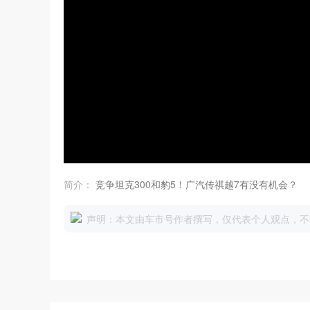
简介：
竞争坦克300和豹5！广汽传祺越7有没有机会？
声明：本文由车市号作者撰写，仅代表个人观点，不