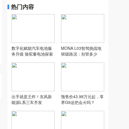
热门内容
数字化赋能汽车电池服
MONA L03智驾挑战地
务升级 骆驼蓄电池探索
狱级路况：别管多少
汽配行业新模式
万，让人想用才是好智
驾
出手就是王炸！东风新
预售价43.98万元起，享
能源L系三车齐发
界G9这把会火吗？