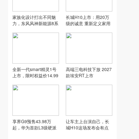
家族化设计打出不同魅
长城H10上市：用20万
力，东风风神新能源8系
级的诚意 重新定义家用
双车齐发
SUV的“物超所值”
全新一代smart精灵1号
高端三电科技下放 2027
上市，限时权益价14.99
款埃安RT上市
万元起
享界G9预售43.98万
让车主上台演自己，长
起，华为首款L3级硬派
城H10这场发布会有点
SUV实力到底硬在哪
意思