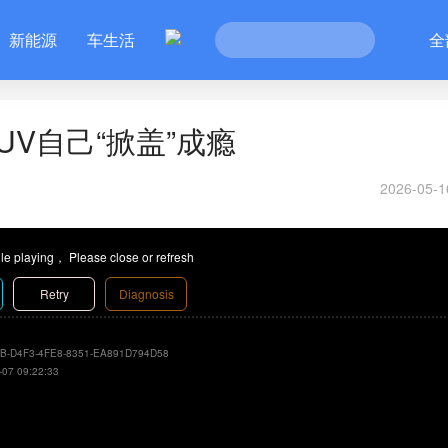
新能源
车生活
全
V自己“掀盖”成瘾
2026-05-1
le playing， Please close or refresh
Retry
Diagnosis
B-D4F3-4FE8-8351-EA891D794D58
-07 09:22:33