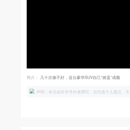
简介：
几十次修不好，这台豪华SUV自己“掀盖”成瘾
声明：本文由车市号作者撰写，仅代表个人观点，不