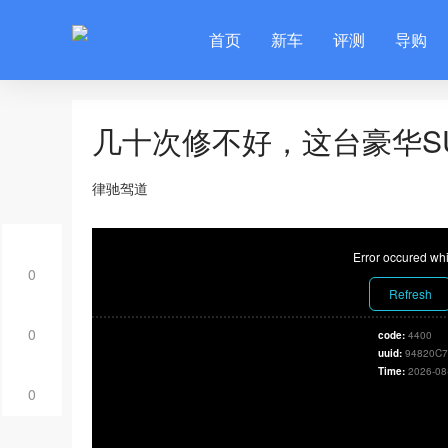
首页
新车
评测
导购
几十次修不好，这台豪华SU
律驰驾道
Error occured whi
0
Refresh
0
code:
4400
uuid:
94820C7
Time:
2026-08
0