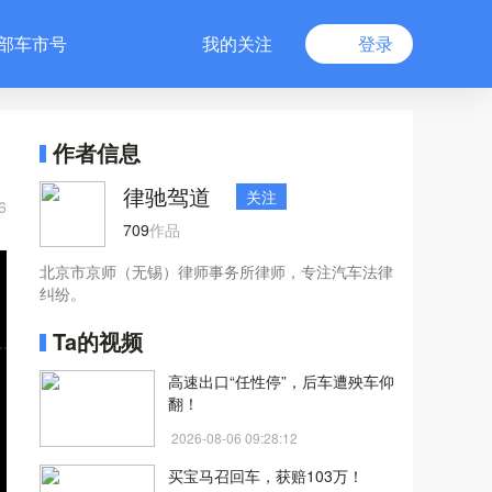
部车市号
我的关注
登录
作者信息
律驰驾道
关注
6
709
作品
北京市京师（无锡）律师事务所律师，专注汽车法律
纠纷。
Ta的视频
高速出口“任性停”，后车遭殃车仰
翻！
2026-08-06 09:28:12
买宝马召回车，获赔103万！