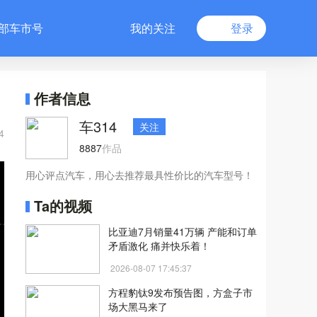
部车市号
我的关注
登录
作者信息
车314
关注
4
8887
作品
用心评点汽车，用心去推荐最具性价比的汽车型号！
Ta的视频
比亚迪7月销量41万辆 产能和订单
矛盾激化 痛并快乐着！
2026-08-07 17:45:37
方程豹钛9发布预告图，方盒子市
场大黑马来了