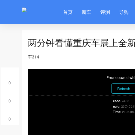
首页
新车
评测
导购
两分钟看懂重庆车展上全新
车314
Error occured whi
0
Refresh
0
code:
4400
uuid:
23C40E4
Time:
2026-08-
0