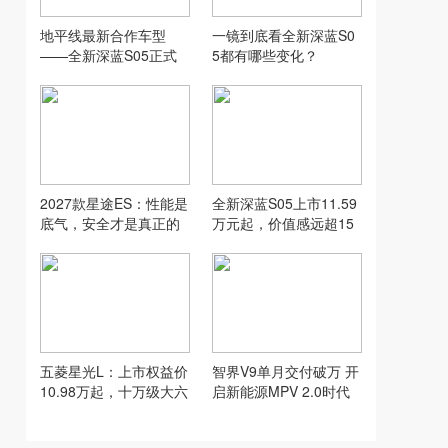
地平线最新合作车型
一镜到底看全新深蓝S0
——全新深蓝S05正式
5都有哪些变化？
上市！
2027款星途ES：性能是
全新深蓝S05上市11.59
底气，安全才是真正的
万元起，价值感远超15
加分项
万级SUV
五菱星光L：上市权益价
智界V9单月交付破万 开
10.98万起，十万级大六
启新能源MPV 2.0时代
座新选择
郭锐功不可没！