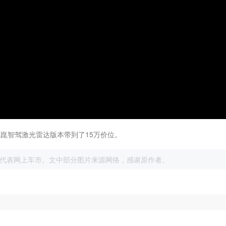
为乾崑智驾激光雷达版本带到了15万价位。
展
代表网上车市。文中部分图片来源网络，感谢原作者。