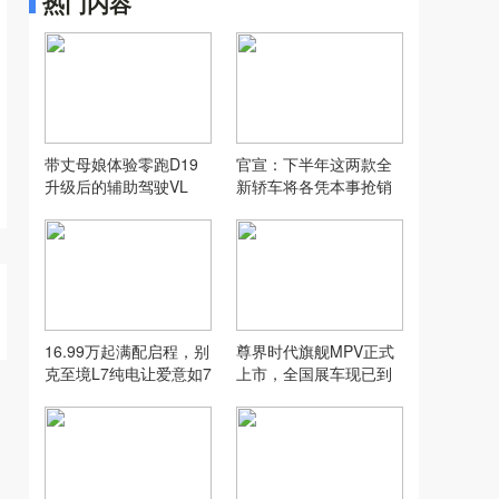
热门内容
带丈母娘体验零跑D19
官宣：下半年这两款全
升级后的辅助驾驶VL
新轿车将各凭本事抢销
A，没想到...
量！
16.99万起满配启程，别
尊界时代旗舰MPV正式
克至境L7纯电让爱意如7
上市，全国展车现已到
而至
店，售价64.8万元起