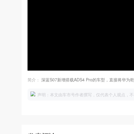
简介：
深蓝S07新增搭载ADS4 Pro的车型，直接将华
声明：本文由车市号作者撰写，仅代表个人观点，不