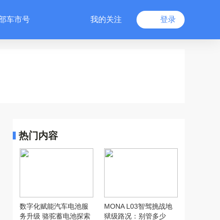
部车市号
我的关注
登录
热门内容
数字化赋能汽车电池服
MONA L03智驾挑战地
务升级 骆驼蓄电池探索
狱级路况：别管多少