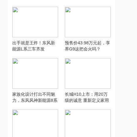
汽配行业新模式
万，让人想用才是好智
驾
出手就是王炸！东风新
预售价43.98万元起，享
能源L系三车齐发
界G9这把会火吗？
家族化设计打出不同魅
长城H10上市：用20万
力，东风风神新能源8系
级的诚意 重新定义家用
双车齐发
SUV的“物超所值”