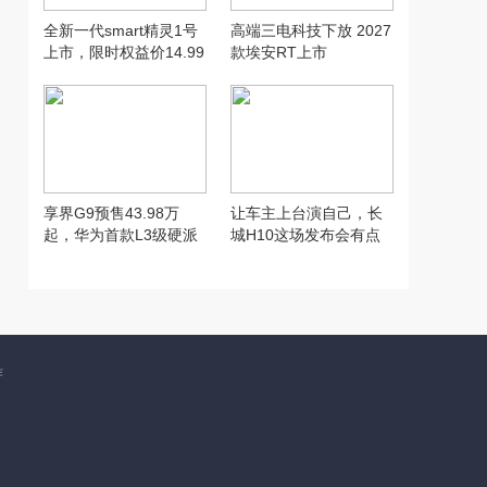
全新一代smart精灵1号
高端三电科技下放 2027
上市，限时权益价14.99
款埃安RT上市
万元起
享界G9预售43.98万
让车主上台演自己，长
起，华为首款L3级硬派
城H10这场发布会有点
SUV实力到底硬在哪
意思
作