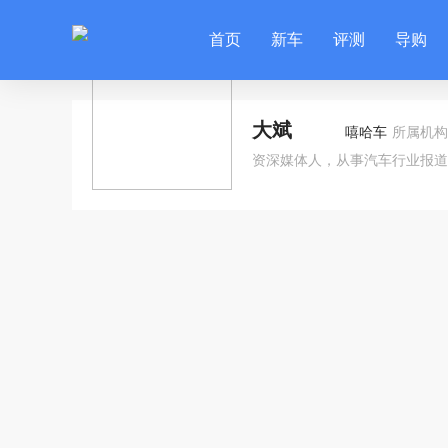
首页
新车
评测
导购
大斌
嘻哈车
所属机构
资深媒体人，从事汽车行业报道