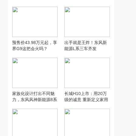
汽配行业新模式
万，让人想用才是好智
驾
预售价43.98万元起，享
出手就是王炸！东风新
界G9这把会火吗？
能源L系三车齐发
家族化设计打出不同魅
长城H10上市：用20万
力，东风风神新能源8系
级的诚意 重新定义家用
双车齐发
SUV的“物超所值”