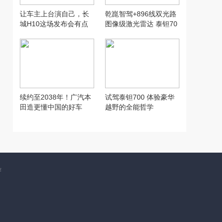
让车主上台演自己，长
乾崑智驾+896线双光路
城H10这场发布会有点
图像级激光雷达 泰钽70
意思
0升级越野新体验
续约至2038年！广汽本
试驾泰钽700 体验豪华
田造更懂中国的好车
越野的全能哲学
作