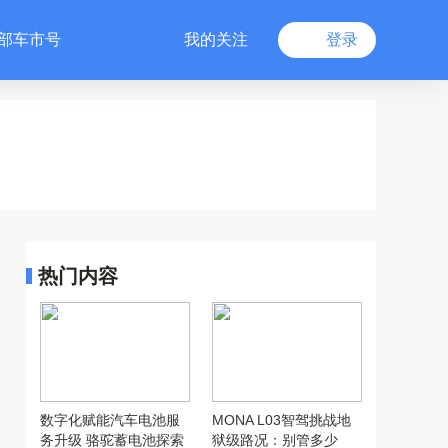
部车市号
我的关注
登录
热门内容
数字化赋能汽车电池服
MONA L03智驾挑战地
务升级 骆驼蓄电池探索
狱级路况：别管多少