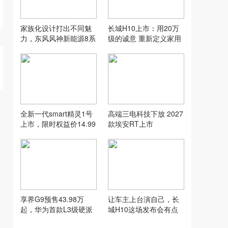
家族化设计打出不同魅
长城H10上市：用20万
力，东风风神新能源8系
级的诚意 重新定义家用
双车齐发
SUV的“物超所值”
全新一代smart精灵1号
高端三电科技下放 2027
上市，限时权益价14.99
款埃安RT上市
万元起
享界G9预售43.98万
让车主上台演自己，长
起，华为首款L3级硬派
城H10这场发布会有点
SUV实力到底硬在哪
意思