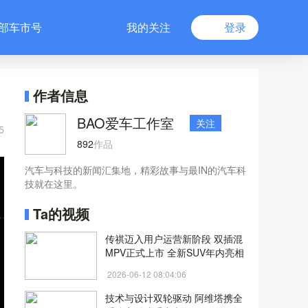
部车市号
我的关注
登录
作者信息
BAO爱车工作室
关注
5
892
作品
汽车与科技的新闻汇集地，精彩故事与最IN的汽车科
技就在这里。
Ta的视频
传祺迈入用户运营新阶段 双插混
MPV正式上市 全新SUV年内亮相
2026-06-12 08:04:06
技术与设计双轮驱动 阿维塔携全