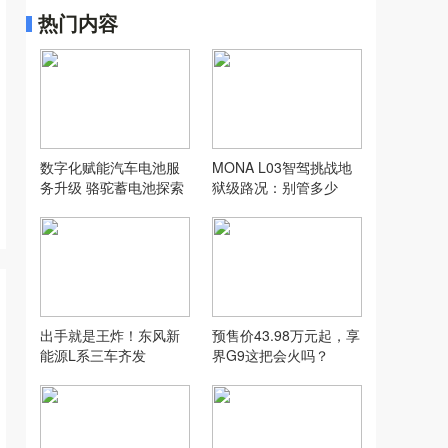
热门内容
数字化赋能汽车电池服
MONA L03智驾挑战地
务升级 骆驼蓄电池探索
狱级路况：别管多少
汽配行业新模式
万，让人想用才是好智
驾
出手就是王炸！东风新
预售价43.98万元起，享
能源L系三车齐发
界G9这把会火吗？