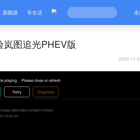
新能源
车生活
全
岚图追光PHEV版
2023-11-2
le playing， Please close or refresh
Retry
Diagnosis
1-E582-46BA-AB54-3C38EF31EA8C
-07 04:24:55