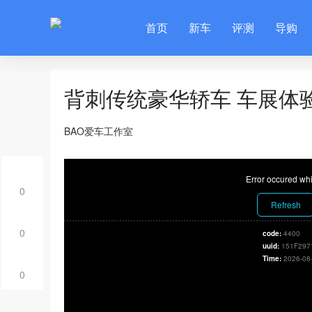
首页
新车
评测
导购
背刺传统豪华轿车 车展体验
BAO爱车工作室
Error occured whi
0
Refresh
0
code:
4400
uuid:
151F297
Time:
2026-08
0