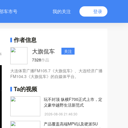
部车市号
我的关注
登录
作者信息
大旗侃车
关注
4
7328
作品
大连体育广播FM105.7《大旗侃车》、大连经济广播
FM104.3《大旗侃车》的自媒体平台。
Ta的视频
玩不封顶 纵横F700正式上市，定
义豪华越野生活新范式
2026-08-06 21:46:30
产品覆盖高端MPV以及硬派SU