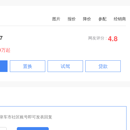
图片
报价
降价
参配
经销商
4.8
7
网友评分 :
99万起
置换
试驾
贷款
录车市社区账号即可发表回复