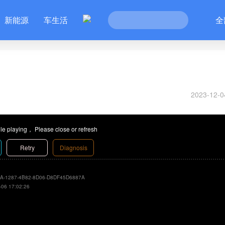
新能源
车生活
全
2023-12-0
le playing， Please close or refresh
Retry
Diagnosis
A-1287-4B82-8D06-D8DF45D6887A
-06 17:02:26