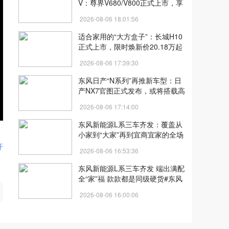
V：尊界V680/V800正式上市，享
界G9开启预售
2026-08-06 18:01:56
适合家用的“大方盒子”：长城H10
正式上市，限时焕新价20.18万起
2026-08-06 17:39:30
东风日产“N系列”再推新车型：日
产NX7官图正式发布，或将搭载高
阶辅助驾驶系统
2026-08-06 17:14:00
东风新能源L系三车齐发：覆盖从
小家到“大家”再到宜商宜家的全场
景需求
开
2026-08-06 16:53:36
东风新能源L系三车齐发 端出满配
全“家”福 款款都是同级硬货#东风
最新的技术给风神#东风风神
2026-08-06 16:00:06