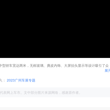
7中型轿车宽达两米，无框玻璃、麂皮内饰、大屏抬头显示等设计吸引了众
展
入：
2023广州车展专题
代表网上车市。文中部分图片来源网络，感谢原作者。