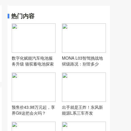
热门内容
数字化赋能汽车电池服
MONA L03智驾挑战地
务升级 骆驼蓄电池探索
狱级路况：别管多少
汽配行业新模式
万，让人想用才是好智
驾
预售价43.98万元起，享
出手就是王炸！东风新
界G9这把会火吗？
能源L系三车齐发