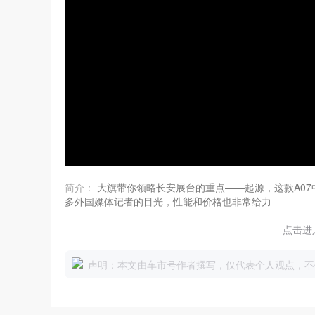
简介：
大旗带你领略长安展台的重点——起源，这款A0
多外国媒体记者的目光，性能和价格也非常给力
点击进
声明：本文由车市号作者撰写，仅代表个人观点，不