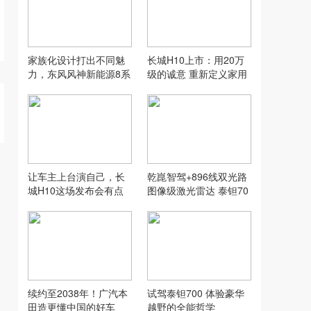
家族化设计打出不同魅
长城H10上市：用20万
力，东风风神新能源8系
级的诚意 重新定义家用
双车齐发
SUV的“物超所值”
让车主上台演自己，长
乾崑智驾+896线双光路
城H10这场发布会有点
图像级激光雷达 泰钽70
意思
0升级越野新体验
续约至2038年！广汽本
试驾泰钽700 体验豪华
田造更懂中国的好车
越野的全能哲学