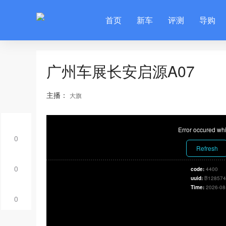
首页
新车
评测
导购
广州车展长安启源A07
主播：
大旗
Error occured whi
0
Refresh
0
code:
4400
uuid:
B128574
Time:
2026-08
0